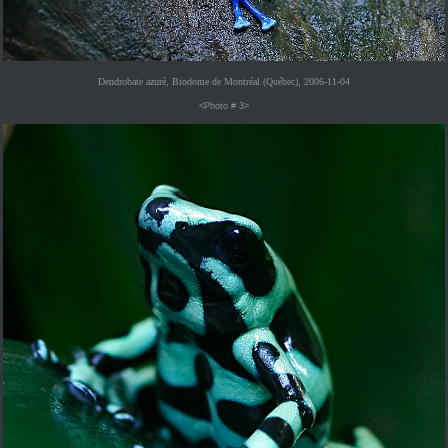
Dendrobate azuré, Biodome de Montréal (Québec), 2006-11-04
<Photo # 3>