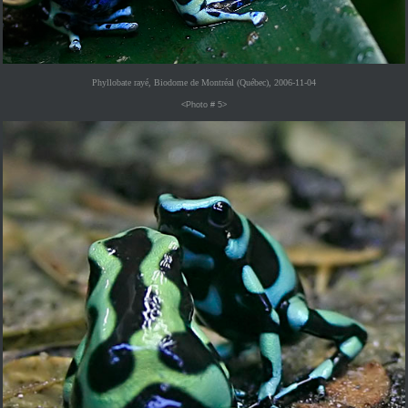
Phyllobate rayé, Biodome de Montréal (Québec), 2006-11-04
<Photo # 5>