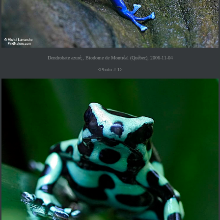
Dendrobate azuré;, Biodome de Montréal (Québec), 2006-11-04
<Photo # 1>