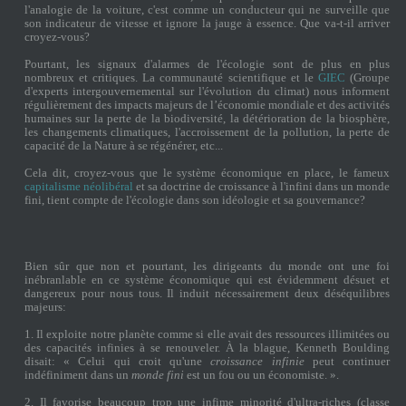
l'analogie de la voiture, c'est comme un conducteur qui ne surveille que
son indicateur de vitesse et ignore la jauge à essence. Que va-t-il arriver
croyez-vous?
Pourtant, les signaux d'alarmes de l'écologie sont de plus en plus
nombreux et critiques. La communauté scientifique et le
GIEC
(Groupe
d'experts intergouvernemental sur l'évolution du climat) nous informent
régulièrement des impacts majeurs de l’économie mondiale et des activités
humaines sur la perte de la biodiversité, la détérioration de la biosphère,
les changements climatiques, l'accroissement de la pollution, la perte de
capacité de la Nature à se régénérer, etc...
Cela dit, croyez-vous que le système économique en place, le fameux
capitalisme néolibéral
et sa doctrine de croissance à l'infini dans un monde
fini, tient compte de l'écologie dans son idéologie et sa gouvernance?
Bien sûr que non et pourtant, les dirigeants du monde ont une foi
inébranlable en ce système économique qui est évidemment désuet et
dangereux pour nous tous. Il induit nécessairement deux déséquilibres
majeurs:
1. Il exploite notre planète comme si elle avait des ressources illimitées ou
des capacités infinies à se renouveler. À la blague, Kenneth Boulding
disait: « Celui qui croit qu'une
croissance infinie
peut continuer
indéfiniment dans un
monde fini
est un fou ou un économiste. ».
2. Il favorise beaucoup trop une infime minorité d'ultra-riches (classe