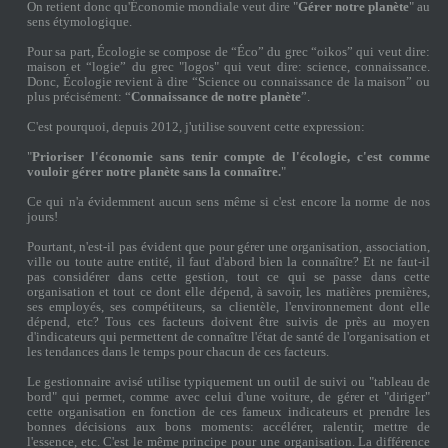
On retient donc qu'Économie mondiale veut dire "
Gérer notre planète
" au
sens étymologique.
Pour sa part, Écologie se compose de “Éco” du grec “oikos” qui veut dire:
maison et “logie” du grec "logos" qui veut dire: science, connaissance.
Donc, Écologie revient à dire “Science ou connaissance de la maison” ou
plus précisément: “
Connaissance de notre planète
”.
C'est pourquoi, depuis 2012, j'utilise souvent cette expression:
"
Prioriser l'économie sans tenir compte de l'écologie, c'est comme
vouloir gérer notre planète sans la connaître.
"
Ce qui n'a évidemment aucun sens même si c'est encore la norme de nos
jours!
Pourtant, n'est-il pas évident que pour gérer une organisation, association,
ville ou toute autre entité, il faut d'abord bien la connaître? Et ne faut-il
pas considérer dans cette gestion, tout ce qui se passe dans cette
organisation et tout ce dont elle dépend, à savoir, les matières premières,
ses employés, ses compétiteurs, sa clientèle, l'environnement dont elle
dépend, etc? Tous ces facteurs doivent être suivis de près au moyen
d'indicateurs qui permettent de connaître l'état de santé de l'organisation et
les tendances dans le temps pour chacun de ces facteurs.
Le gestionnaire avisé utilise typiquement un outil de suivi ou "tableau de
bord" qui permet, comme avec celui d'une voiture, de gérer et "diriger"
cette organisation en fonction de ces fameux indicateurs et prendre les
bonnes décisions aux bons moments: accélérer, ralentir, mettre de
l'essence, etc. C'est le même principe pour une organisation. La différence